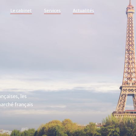
Le cabinet
Services
Actualités
ançaises, les
marché français