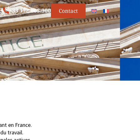
+33 172.605.300
Contact
rant en France.
du travail.
onales actives