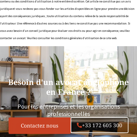
contenu ou des conditions d’utilisation à notre entière discrétion. Cet article ne constitue pas un avis
juridique et vous ne devez pas vous fonder sur les articles disponibles en ligne pour prendre une décision
ayant des conséquences juridiques ; toute utilisation du contenu relève de la seule responsabilité de
l’utilisateur. Une référence à d’autres sources ou à des liens ne constitue pas une recommandation. Si
vous avez besoin d’un conseil juridique pour évaluer vos droits ou pour agir en conséquence, veuillez
contacter un avocat. Veuillez consulter les conditions générales d’utilisation de ce site web.
Besoin d'un avocat anglophone
en France ?
Pour les entreprises et les organisations
professionnelles
+33 172 605 300
Contactez nous